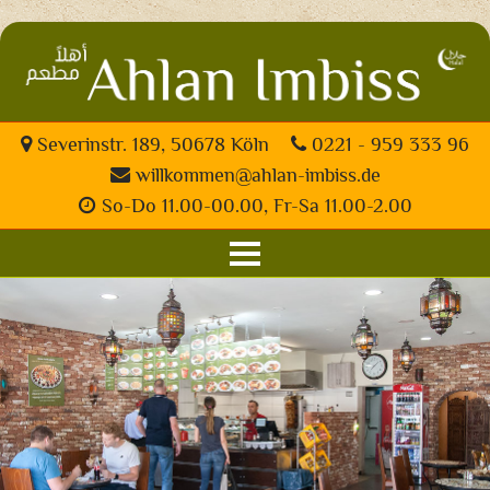
Severinstr. 189, 50678 Köln
0221 - 959 333 96
willkommen@ahlan-imbiss.de
So-Do 11.00-00.00, Fr-Sa 11.00-2.00